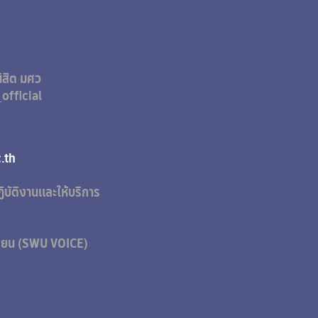
ิสิต มศว
official
&A
@g.swu.ac.th
ิบัติงานและให้บริการ
เรียน (SWU VOICE)