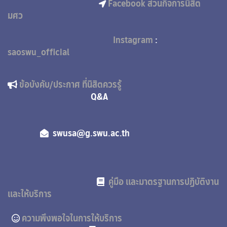
Facebook ส่วนกิจการนิสิต
2. สำเนาหลักฐานคุณวุฒิในระดับปริญญาตรี หรือ
มศว
หนังสือรับรองผลการเรียนครบตามหลักสูตร
3. สำเนาสมุดประจำตัวทหารกองหนุน (สด.8)
Instagram
:
(เฉพาะนิสิตชาย)
saoswu_official
4. สำเนาบัตรประชาชน
5. สำเนาทะเบียนบ้าน
6. สำเนาคำสั่งแต่งตั้งยศนายทหารชั้นประทวน (ถ้า
ข้อบังคับ/ประกาศ ที่นิสิตควรรู้
มี)
Q&A
7. สำเนาหลักฐานการเปลี่ยนชื่อ-สกุล (ถ้ามี)
ให้นิสิตถ่ายสำเนาอย่างละ 1 ฉบับ พร้อมรับรอง
ลายมือชื่อในเอกสารทุกฉบับ
swusa@g.swu.ac.th
ขั้นตอนการยื่นเอกสารหลักฐานการขอแต่งตั้งยศ
เป็นว่าที่ร้อยตรีสามารถยื่นได้
ดำเนินการยื่นเอกสารขอแต่งตั้งยศด้วยตัวเอง
คู่มือ และมาตรฐานการปฏิบัติงาน
สถานที่ หน่วยบัญชาการรักษาดินแดน ถนน
และให้บริการ
เจริญกรุงแขวงพระบรมมหาราชวัง เขตพระนคร
กรุงเทพฯ 10200 ระยะเวลา ตามวันเวลาราชการ
ความพึงพอใจในการให้บริการ