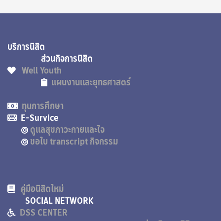
วิทยฐานะ สำเร็จการฝึกวิชาทหาร ชั้นปีที่ 3/5
ติดต่อขอรับได้ทุกวันจันทร์-ศุกร์ เวลา 08.30-
15.30 น. ณ อาคารเอนกประสงค์ ศูนย์การ
นักศึกษาวิชาทหาร โรงเรียนรักษาดินแดน โดยนิสิต
บริการนิสิต
ต้องจบการศึกษามาแล้วอย่างน้อย 1 ปี
ตัวอย่าง
ส่วนกิจการนิสิต
เช่น เรียนจบ ปี 5 ในปีการศึกษา 2566 สามารถ
Well Youth
ติดต่อขอรับเอกสารได้ในช่วง มีนาคม 2568
แผนงานและยุทธศาสตร์
เป็นต้นไป
ทุนการศึกษา
การขอแต่งตั้งยศว่าที่ร้อยตรี
E-Survice
คุณสมบัติผู้ขอแต่งตั้งยศ
ดูแลสุขภาวะกายและใจ
1. เป็นผู้สำเร็จการฝึกวิชานักศึกษาวิชาทหารชั้นปีที่
ขอใบ transcript กิจกรรม
5
2. เป็นผู้มีคุณวุฒิในระดับปริญญาตรี (เกรดต้อง
ออกครบทุกวิชาแล้ว)
คู่มือนิสิตใหม่
หลักฐานประกอบการขอแต่งตั้งยศเป็นว่าที่ร้อยตรี
SOCIAL NETWORK
1. สำเนาหนังสือสำคัญประจำตัวแสดงวิทยฐานะผู้
DSS CENTER
สำเร็จการฝึกหลักสูตรนักศึกษาวิชาทหารชั้นปีที่ 5