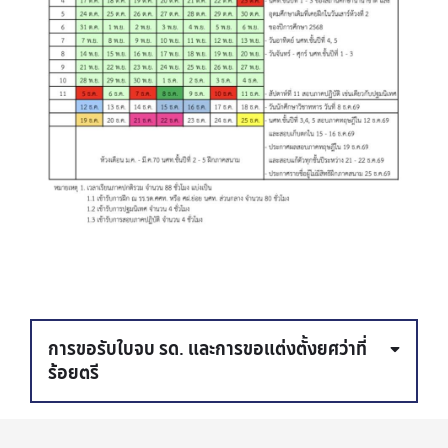
การขอรับใบจบ รด. และการขอแต่งตั้งยศว่าที่
ร้อยตรี
การติดต่อขอรับหนังสือสำคัญประจำตัวแสดง