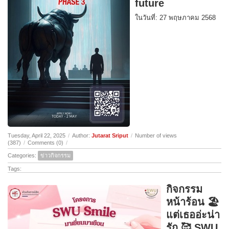
future
ในวันที่: 27 พฤษภาคม 2568
Tuesday, April 22, 2025
/
Author:
Jutarat Sriput
/
Number of views
(387)
/
Comments (0)
/
Categories:
ข่าวกิจกรรม
Tags:
กิจกรรม
หน้าร้อน 🏖️
แต่เธออ่ะน่า
รัก 🥰 SWU