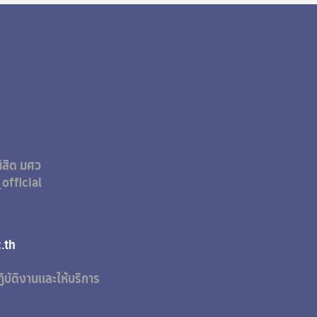
ิสิต มศว
official
&A
@g.swu.ac.th
ิบัติงานและให้บริการ