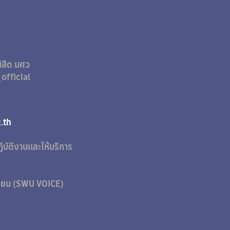
ิสิต มศว
official
&A
@g.swu.ac.th
ิบัติงานและให้บริการ
เรียน (SWU VOICE)