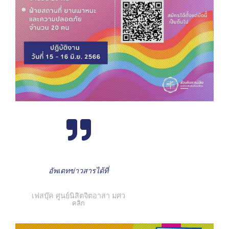
อัพเดทข่าวสารได้ที่
เฟสบุ๊ค ศูนย์นิสิตจิตอาสา มศว
คลิก